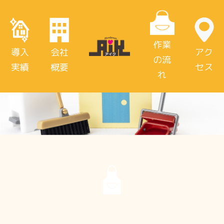
作業
導入
会社
アク
の流
実績
概要
セス
れ