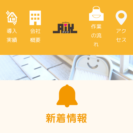
作業
導入
会社
アク
の流
実績
概要
セス
れ